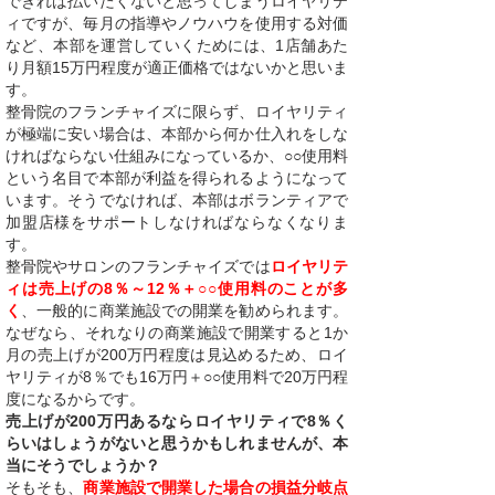
できれば払いたくないと思ってしまうロイヤリテ
ィですが、毎月の指導やノウハウを使用する対価
など、本部を運営していくためには、1店舗あた
り月額15万円程度が適正価格ではないかと思いま
す。
整骨院のフランチャイズに限らず、ロイヤリティ
が極端に安い場合は、本部から何か仕入れをしな
ければならない仕組みになっているか、○○使用料
という名目で本部が利益を得られるようになって
います。そうでなければ、本部はボランティアで
加盟店様をサポートしなければならなくなりま
す。
整骨院やサロンのフランチャイズでは
ロイヤリテ
ィは売上げの8％～12％＋○○使用料のことが多
く
、一般的に商業施設での開業を勧められます。
なぜなら、それなりの商業施設で開業すると1か
月の売上げが200万円程度は見込めるため、ロイ
ヤリティが8％でも16万円＋○○使用料で20万円程
度になるからです。
売上げが200万円あるならロイヤリティで8％く
らいはしょうがないと思うかもしれませんが、本
当にそうでしょうか？
そもそも、
商業施設で開業した場合の損益分岐点