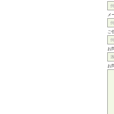
メ
ご
お
お