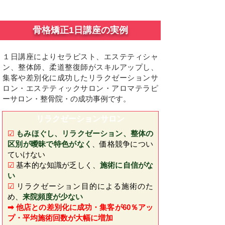
骨格矯正1日講座の実例
１日講座により
セラピスト、エステティシャ
ン、整体師、柔道整復師がスキルアップし、
集客や差別化に成功したリラクゼーションサ
ロン・エステティックサロン・アロマテラピ
ーサロン・整骨院・の成功事例です。
​リラクゼーションサロン
☑
もみほぐし、リラクゼーション、整体の
区別が曖昧で特色がなく
、価格競争につい
ていけない
☑
基本的な知識が乏しく、
施術に自信がな
い
☑
リラクゼーション目的による施術のた
め、
来院頻度が少ない
➡ 他店との差別化に成功・集客が60％アッ
プ・平均施術回数が大幅に増加