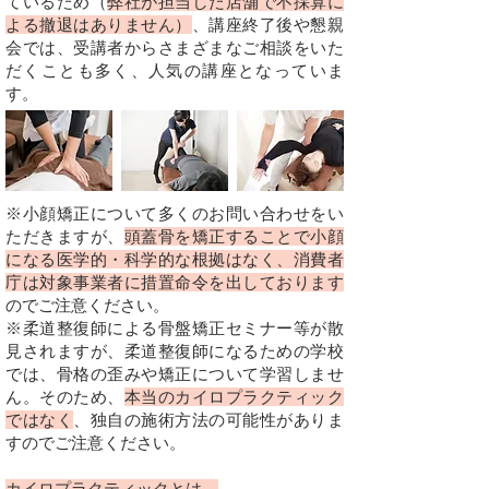
ているため（
弊社が担当した店舗で不採算に
よる撤退はありません）
、講座終了後や懇親
会では、受講者からさまざまなご相談をいた
だくことも多く、人気の講座となっていま
す。
※小顔矯正について多くのお問い合わせをい
ただきますが、
頭蓋骨を矯正することで小顔
になる医学的・科学的な根拠はなく、消費者
庁は対象事業者に措置命令を出しております
のでご注意ください。
※柔道整復師による骨盤矯正セミナー等が散
見されますが、柔道整復師になるための学校
では、骨格の歪みや矯正について学習しませ
ん。そのため、
本当のカイロプラクティック
ではなく
、独自の施術方法の可能性がありま
すのでご注意ください。
カイロプラクティックとは…