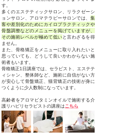
す。
多くのエステティックサロン、リラクゼーシ
ョンサロン、アロマテラピーサロンでは、
集
客や差別化のためにカイロプラクティックや
骨盤調整などのメニューを掲げていますが、
その施術レベルが極めて低い
と言わざるを得
ません。
また、骨格矯正をメニューに取り入れたいと
思っていても、どうして良いかわからない施
術者もいます。
骨格矯正1日講座では、
セラピスト、エステテ
ィシャン、整体師
など、施術に自信がない方
が安心して骨盤矯正、猫背矯正の技術が身に
つくように少人数制になっています。​
高齢者をアロマビタミンオイルで施術する介
護リハビリセラピストの講座は
こちら