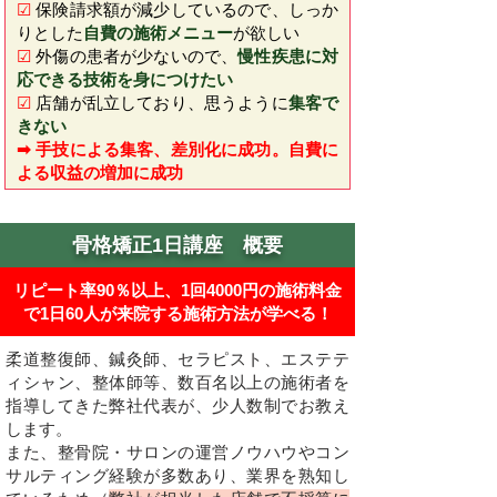
☑
保険請求額が減少しているので、しっか
りとした
自費の施術メニュー
が欲しい
☑
外傷の患者が少ないので、
慢性疾患に対
応できる技術を身につけたい
☑
店舗が乱立しており、思うように
集客で
きない
➡ 手技による集客、差別化に成功。自費に
よる収益の増加に成功
骨格矯正1日講座 概要
リピート率90％以上、1回4000円の施術料金
で1日60人が来院する施術​方法が学べる！
柔道整復師、鍼灸師、セラピスト、エステテ
ィシャン、整体師等、数百名以上の施術者を
指導してきた弊社代表が、少人数制でお教え
します。
また、整骨院・サロンの運営ノウハウやコン
サルティング経験が多数あり、業界を熟知し