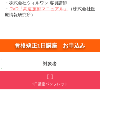
・株式会社ウィルワン 客員講師
​・
DVD『高速施術マニュアル』
（株式会社医
療情報研究所）
骨格矯正1日講座 お申込み
​対象者
​女性限定。
各種セラピスト、エステティシャ
ン、整体師など。
1日講座パンフレット
受講料
49,800円（テキスト代、消費税込）​
お支払い
お支払い方法は、クレジットカード（分割払
い可）または銀行振込となります。
​お支払いされた受講料は、開催中止の場合を