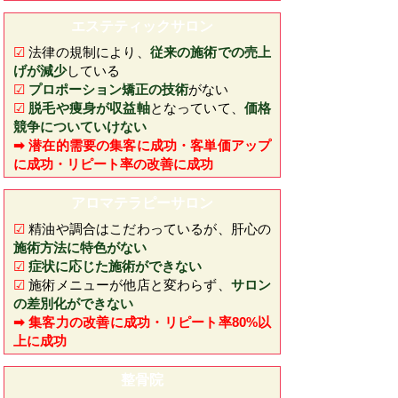
エステティックサロン
☑
法律の規制により、
従来の施術での売上
げが減少
している
☑
プロポーション矯正の技術
がない
☑
脱毛や痩身が収益軸
となっていて、
価格
競争についていけない
➡ 潜在的需要の集客に成功・客単価アップ
に成功・リピート率の改善に成功
アロマテラピーサロン
☑
精油や調合はこだわっているが、肝心の
施術方法に特色がない
☑
症状に応じた施術ができない
☑
施術メニューが他店と変わらず、
サロン
の差別化ができない
➡ 集客力の改善に成功・リピート率80%以
上に成功
​整骨院