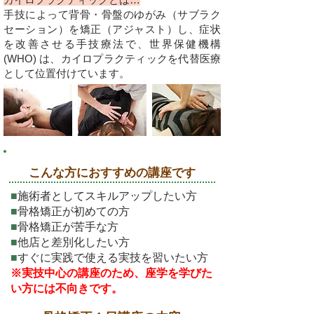
手技によって背骨・骨盤のゆがみ（サブラク
セーション）を矯正（アジャスト）し、症状
を改善させる手技療法で、世界保健機構
(WHO) は、カイロプラクティックを代替医療
として位置付けています。​
こんな方におすすめの講座です
■
施術者としてスキルアップしたい方
■
骨格矯正が初めての方
■
骨格矯正が苦手な方
■
​他店と差別化したい方
■
すぐに実践で使える実技を習いたい方
※実技中心の講座のため、座学を学びた
い方には不向きです。