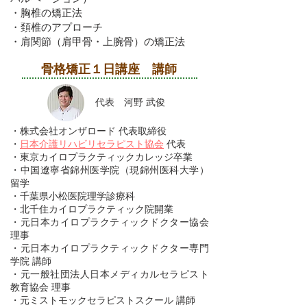
・胸椎の矯正法
​・頚椎のアプローチ
・肩関節（肩甲骨・上腕骨）の矯正法
骨格矯正１日講座 講師
代表 河野 武俊
・株式会社オンザロード 代表取締役
・
日本介護リハビリセラピスト協会
代表
・東京カイロプラクティックカレッジ卒業
・中国遼寧省錦州医学院（現錦州医科大学）
留学
・千葉県小松医院理学診療科
・北千住カイロプラクティック院開業
・元日本カイロプラクティックドクター協会
理事
・元日本カイロプラクティックドクター専門
学院 講師
・元一般社団法人日本メディカルセラピスト
教育協会 理事
​・元ミストモックセラピストスクール 講師